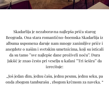
Skadarlija je nezaboravna najlepša priča starog
Beograda. Ona stara romantično-boemska Skadarlija iz
albuma uspomena daruje nam mnoge zanimljive priče i
anegdote o našim i svetskim umetnicima, koji su isticali
da su tamo ’’sve najlepše dane proživeli noću’’. Đura
Jakšić je znao često pri veselju u kafani ’’Tri šešira’’ da
izrecituje:
„Još jedan dim, jednu čašu, jednu pesmu, jednu seku, pa
onda zbogom tamburašu , zbogom krčmom za naveka. “