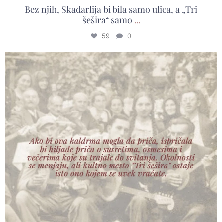
Bez njih, Skadarlija bi bila samo ulica, a „Tri
šešira“ samo
...
59
0
If these cobblestones could talk, they would tell
...
22
0