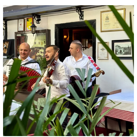
Bez njih, Skadarlija bi bila samo ulica, a „Tri
...
59
0