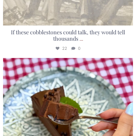
If these cobblestones could talk, they would tell
thousands
...
22
0
Postoje poslastice s kojima jednostavno nema
...
27
0