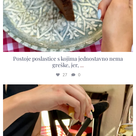
Postoje poslastice s kojima jednostavno nema
greške, jer,
...
27
0
Spoj mediteranskog mora i skadarske kaldrme. 🐟
...
18
0