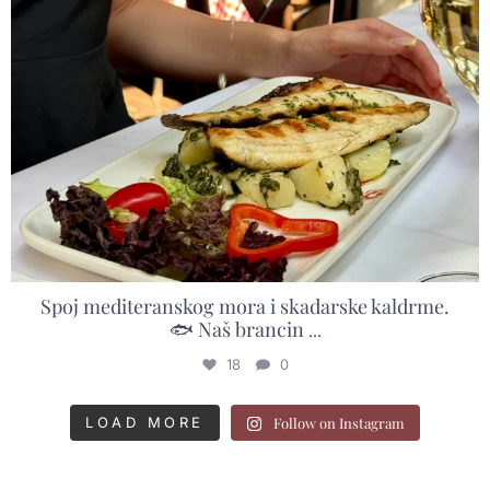
Spoj mediteranskog mora i skadarske kaldrme.
🐟 Naš brancin
...
18
0
LOAD MORE
Follow on Instagram